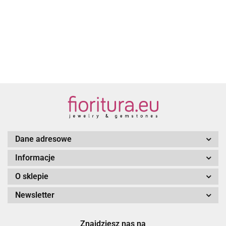
2.20
ŁAMANE
6MM
6MM
6MM
6MM
ŁAMANE
2.20
6MM
2.20
KOLOR
KOLOR
KOLOR
KOLOR
6MM
KOLOR
AFTER
BRUDNY
DEEP
AMAZON
KOLOR
AMERICAN
DARK
RÓŻ
WATER
FIOLETOWY
BEAUTY
Dane adresowe
Informacje
O sklepie
Newsletter
Znajdziesz nas na