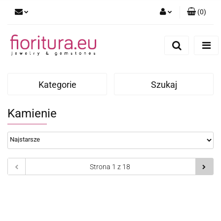
(
0
)
Zaloguj się
Zarejestruj się
Dodaj zgłoszenie
Kategorie
Szukaj
Kamienie