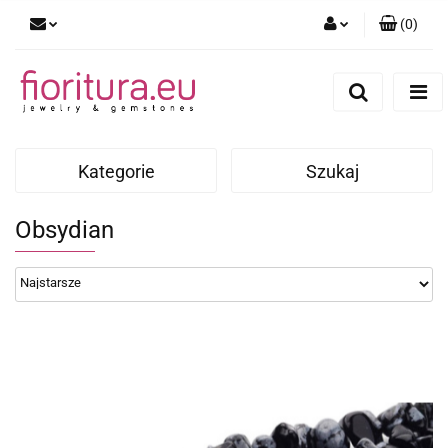
(
0
)
Zaloguj się
Zarejestruj się
Dodaj zgłoszenie
Kategorie
Szukaj
Obsydian