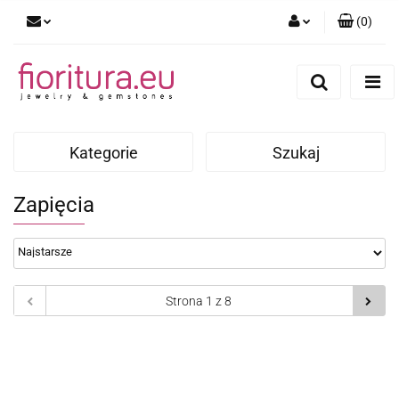
(
0
)
Zaloguj się
Zarejestruj się
Dodaj zgłoszenie
Kategorie
Szukaj
Zapięcia