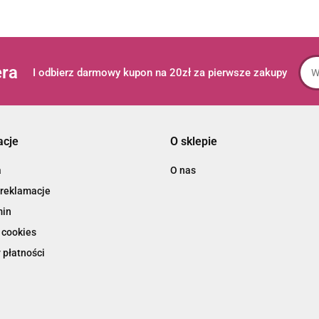
era
I odbierz darmowy kupon na 20zł za pierwsze zakupy
acje
O sklepie
a
O nas
 reklamacje
min
 cookies
 płatności