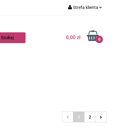
Strefa klienta
Zaloguj się
Zarejestruj się
0,00 zł
0
Dodaj zgłoszenie
1
2