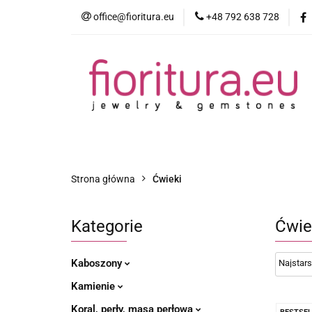
office@fioritura.eu
+48 792 638 728
Kategorie
Nowości
Bestsellery
Strona główna
Ćwieki
Kategorie
Ćwie
Kaboszony
Kamienie
Koral, perły, masa perłowa