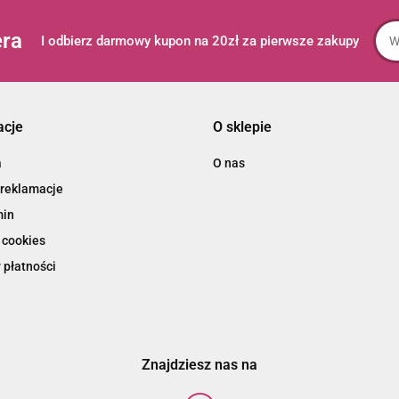
era
I odbierz darmowy kupon na 20zł za pierwsze zakupy
acje
O sklepie
a
O nas
 reklamacje
min
 cookies
 płatności
Znajdziesz nas na