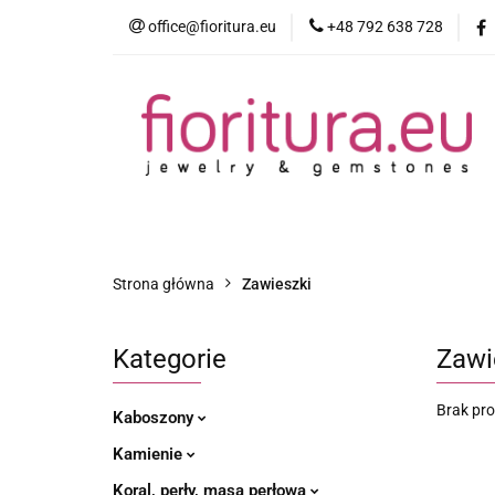
office@fioritura.eu
+48 792 638 728
Kategorie
Nowości
Bestsellery
Strona główna
Zawieszki
Kategorie
Zawi
Brak pr
Kaboszony
Kamienie
Koral, perły, masa perłowa