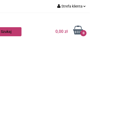
Strefa klienta
Zaloguj się
Zarejestruj się
0,00 zł
0
Dodaj zgłoszenie