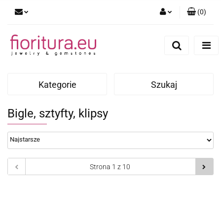
(
0
)
Zaloguj się
Zarejestruj się
Dodaj zgłoszenie
Kategorie
Szukaj
Bigle, sztyfty, klipsy