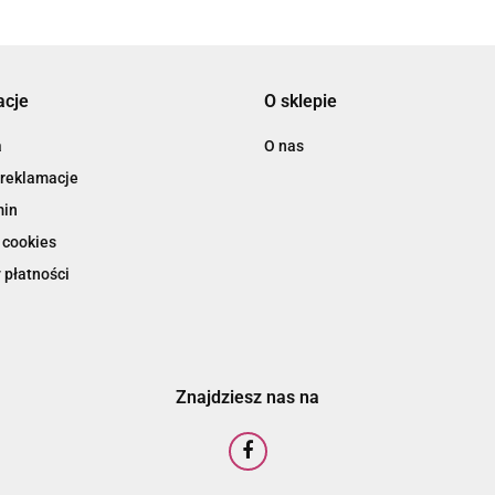
acje
O sklepie
a
O nas
 reklamacje
min
 cookies
 płatności
Znajdziesz nas na