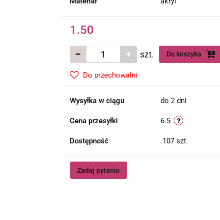
Materiał
akryl
1.50
szt.
Do koszyka
Do przechowalni
Wysyłka w ciągu
do 2 dni
Cena przesyłki
6.5
Dostępność
107
szt.
Zadaj pytanie