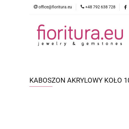
office@fioritura.eu
+48 792 638 728
Kategorie
Nowości
Bestsellery
KABOSZON AKRYLOWY KOŁO 10