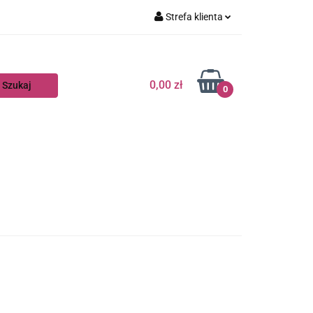
Strefa klienta
Zaloguj się
Zarejestruj się
0,00 zł
0
Dodaj zgłoszenie