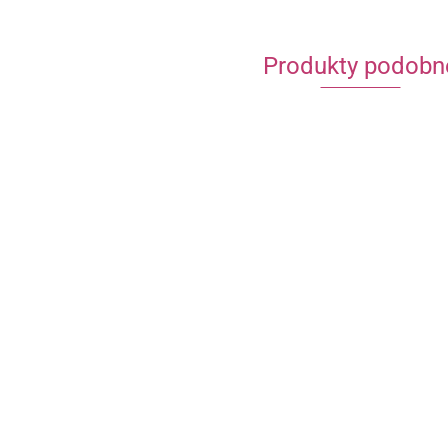
Produkty podobn
BAZA KLIPSÓW Z
BAZA KLIPSÓW Z
BLASZKĄ 16x10x7MM
BLASZKĄ 20x12x7MM
KOLOR ZŁOTY
B
KOLOR SREBRNY
3.20
3.20
K
S