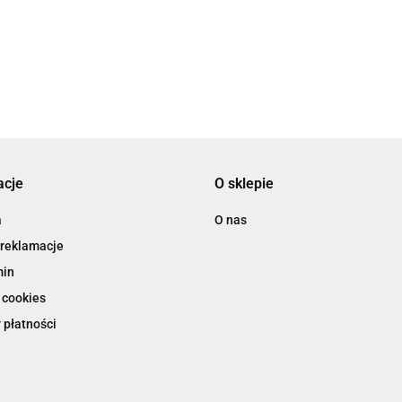
STARE 
.40
4.80
acje
O sklepie
a
O nas
 reklamacje
min
 cookies
 płatności