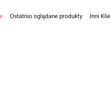
e
Ostatnio oglądane produkty
Inni Kli
WYRÓB CZESKI
BAZA KOLCZYKA
AZA KOLCZYKA 22x11MM
24x10MM KABOSZON
BAZA KO
ABOSZON 8MM KOLOR
10MM KOLOR SREBRNY
KABOSZ
5.40
TARE ZŁOTO