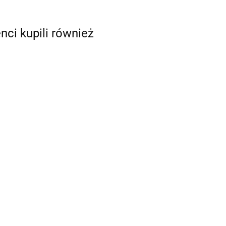
enci kupili również
BAZA KOLCZYKA 26x14MM
LCZYKA 26x14MM
KABOSZON 12MM KOLOR
ON 12MM KOLOR