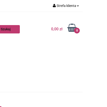
Strefa klienta
Zaloguj się
Zarejestruj się
0,00 zł
0
Dodaj zgłoszenie