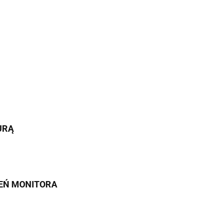
URĄ
IEŃ MONITORA