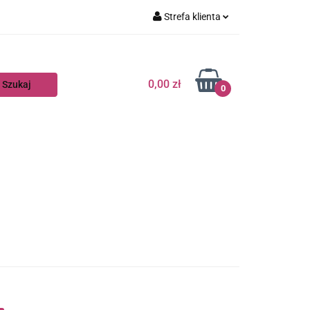
Strefa klienta
Zaloguj się
Zarejestruj się
0,00 zł
0
Dodaj zgłoszenie