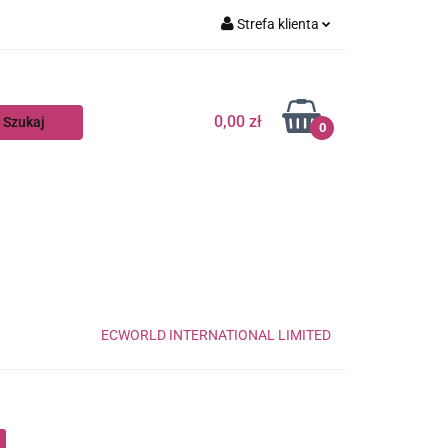
Strefa klienta
Zaloguj się
Zarejestruj się
0,00 zł
0
Dodaj zgłoszenie
ECWORLD INTERNATIONAL LIMITED