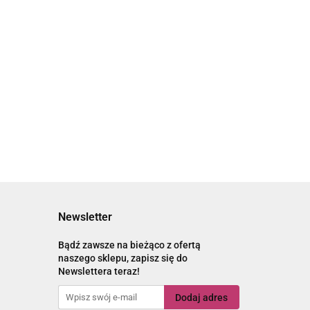
20x14x2MM KOLOR
ŁĄCZNIK AŻUROWY
STARE SREBRO
2.80
KWADRAT 15x15x1,5MM
KOLOR STARE ZŁOTO
2.40
Newsletter
Bądź zawsze na bieżąco z ofertą
naszego sklepu, zapisz się do
Newslettera teraz!