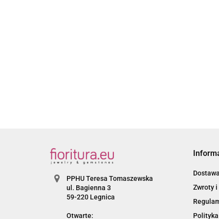
ŁĄCZNIK ŚWIAT
SERCU 15x24x1,
KOLOR STARE S
ŁĄCZNIK SERCE W
2.20
NIESKOŃCZONOŚCI
12,5x24x2MM KOLOR STARE
2.20
SREBRO
Inform
Dostaw
PPHU Teresa Tomaszewska
Zwroty i
ul. Bagienna 3
59-220 Legnica
Regula
Otwarte:
Polityka