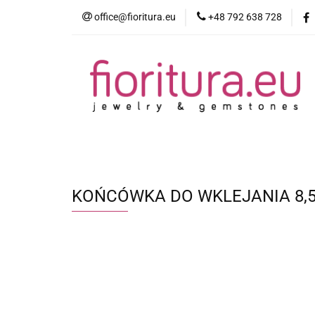
office@fioritura.eu
+48 792 638 728
Kategorie
Nowości
Bestsellery
KOŃCÓWKA DO WKLEJANIA 8,