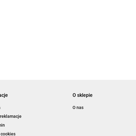
WYRÓB CZESKI
 W
ŁĄCZNIK AŻUROWE
5MM
SERCE 19x14,5x2MM
ŁĄCZNIK AŻUROWE SERCE
REBRO
KOLOR STARE SREBRO
2.80
OZDOBNE 12x21x1,5MM
KOLOR STARE SREBRO
2.20
acje
O sklepie
a
O nas
 reklamacje
min
 cookies