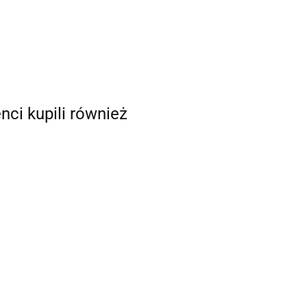
enci kupili również
ŁĄCZNIK AŻUROWY