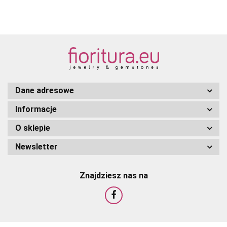
ZIELENIĄ
AB
JET
OLIVINE
TOPAZ
DIAMOND
NR 10110
NR 40020
Dane adresowe
Informacje
O sklepie
Newsletter
Znajdziesz nas na