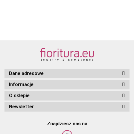
8MM NR
10M
10MM
10MM
10MM
10M
90080
KOLOR
KOLOR
NR
KOLOR
KOLOR
SIAM
TOPAZ Z
TOPAZ
23980
DARK
BLACK
RUBY
ZIELENIĄ
AB
JET
TOPAZ
DIAMOND
NR 10110
NR 40020
Dane adresowe
Informacje
O sklepie
Newsletter
Znajdziesz nas na