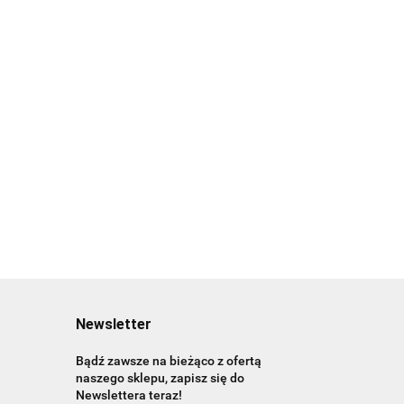
CERAMIKA KULA 20MM
KOLOR BRĄZOWY
AMIKA KULA 18MM
1.50
R JESIENNY ŻÓŁTY
Newsletter
Bądź zawsze na bieżąco z ofertą
naszego sklepu, zapisz się do
Newslettera teraz!