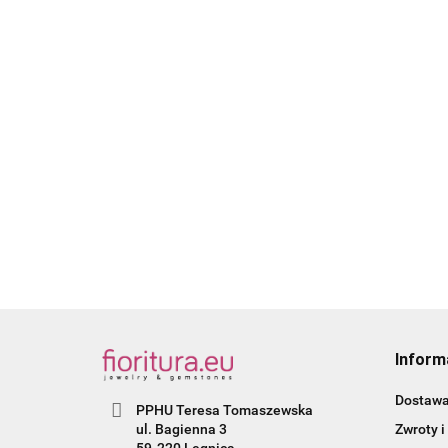
CERAMIKA KOSTKA
16MM KOLOR BIAŁY
CERAMIKA KOSTKA
16MM KOLOR BRĄZOW
1.60
1.50
Inform
Dostaw
PPHU Teresa Tomaszewska
Zwroty i
ul. Bagienna 3