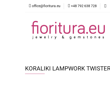
office@fioritura.eu
+48 792 638 728
Kategorie
Nowości
Bestsellery
KORALIKI LAMPWORK TWISTE