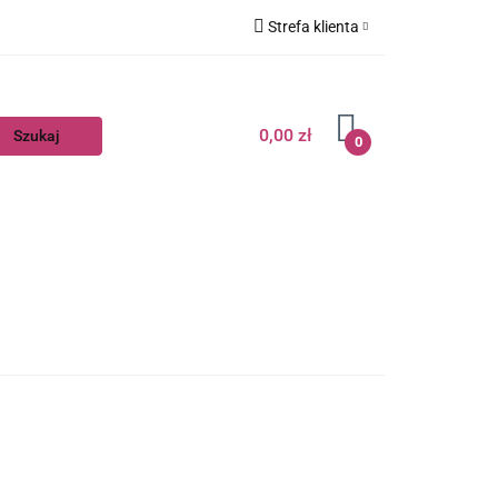
Strefa klienta
Zaloguj się
Zarejestruj się
0,00 zł
0
Dodaj zgłoszenie