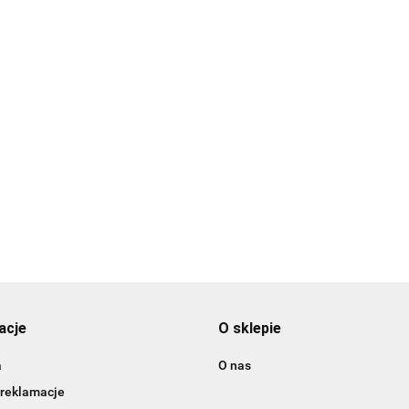
CERAMIKA KOSTKA
WYRÓB CZESKI
18MM KOLOR ŻÓŁTY
CER
Y
1.60
KOLO
CERAMIKA KRĄŻEK 16x5MM
KOLOR NIEBIESKI/BIAŁY
1.60
1.90
acje
O sklepie
a
O nas
 reklamacje