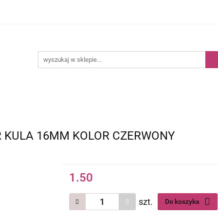
Kategorie
Nowości
Bestsellery
R KULA 16MM KOLOR CZERWONY
1.50
szt.
Do koszyka