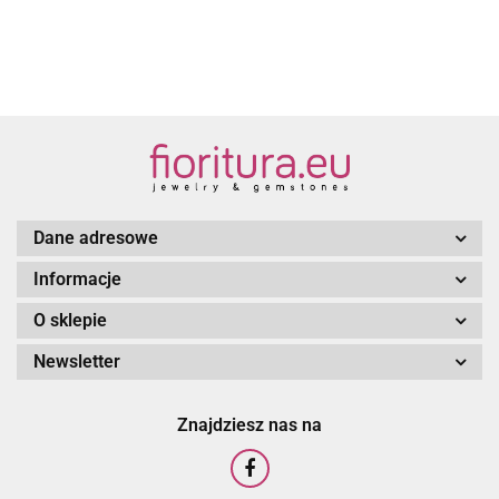
KOLOR
ŻÓŁ
RÓŻ/BIEL
Dane adresowe
Informacje
O sklepie
Newsletter
Znajdziesz nas na