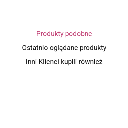
Produkty podobne
Ostatnio oglądane produkty
Inni Klienci kupili również
CERAMIKA
CERAMIKA
CERAMIKA
CERAMIKA
KOSTKA
KOSTKA
KOSTKA
KULA
WYRÓB CZESKI
16MM
16MM
18MM
18MM