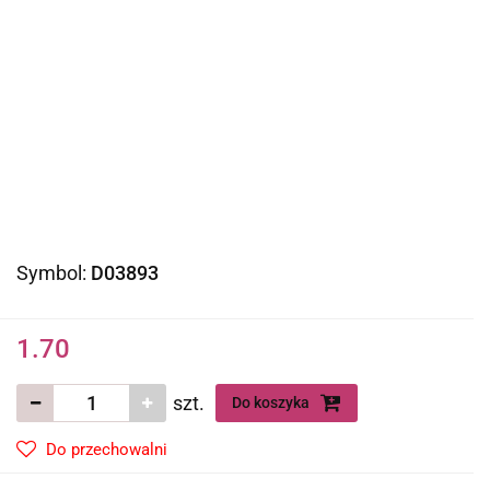
Symbol:
D03893
1.70
szt.
Do koszyka
Do przechowalni