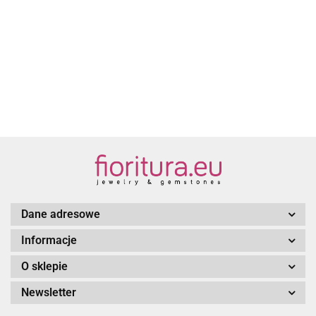
CERAMIKA
1.60
1.50
1.60
1.60
KOLOR
KOLOR
KOLOR
KOLOR
KRĄŻEK
BIAŁY
BRĄZOWY
ŻÓŁTY
JESIENNY
16x5MM KOLOR
ŻÓŁTY
1.90
NIEBIESKI/BIAŁY
Dane adresowe
Informacje
O sklepie
Newsletter