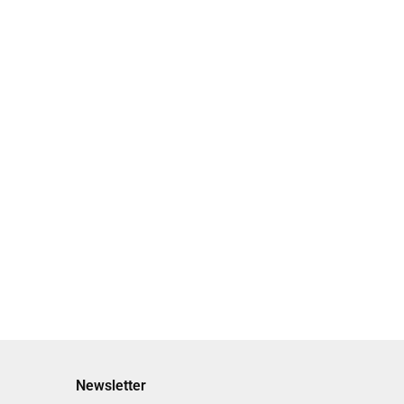
KOŃCÓWKA DO
WKA DO WKLEJANIA
WKLEJANIA 7,5MM
OLOR STARE
KOLOR SREBRNY
1.10
RO
Newsletter