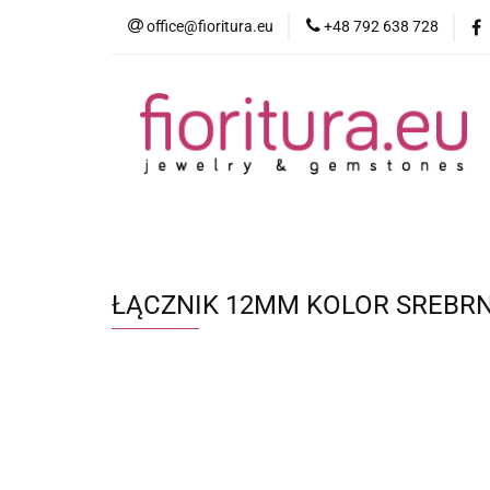
office@fioritura.eu
+48 792 638 728
Kategorie
Nowości
Bestsellery
ŁĄCZNIK 12MM KOLOR SREBR