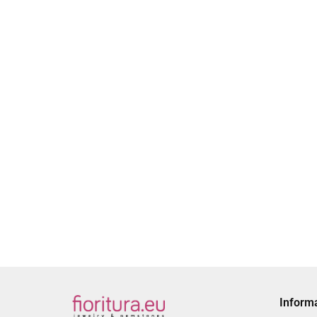
ĆWIEKI STOŻKI
15x10MM KOLOR
SREBRNY
BAZA SPINKI DO WŁOSÓW
1.00
47x8MM KOLOR SREBRNY
1.00
Inform