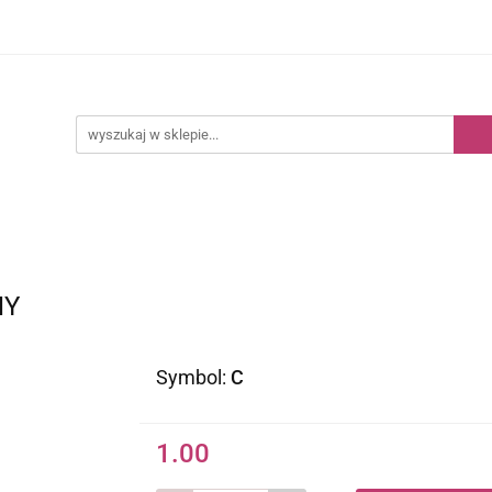
Kategorie
Nowości
Bestsellery
NY
Symbol:
C
1.00