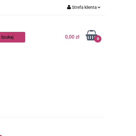
Strefa klienta
Zaloguj się
Zarejestruj się
0,00 zł
0
Dodaj zgłoszenie