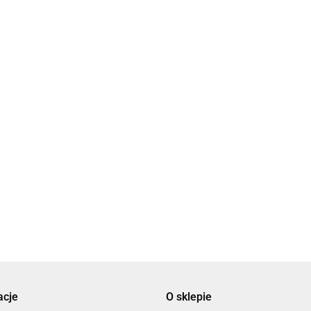
WYRÓB CZESKI
KOŃCÓWKA DO
KOŃCÓWKA DO WKLEJANIA
KOŃCÓ
WKLEJANIA 4MM KOLOR
6MM KOLOR STARE
6MM K
MIEDZIANY
1.20
SREBRO
SREB
1.20
1.20
acje
O sklepie