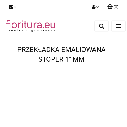
(
0
)
Zaloguj się
Zarejestruj się
Dodaj zgłoszenie
PRZEKŁADKA EMALIOWANA
STOPER 11MM