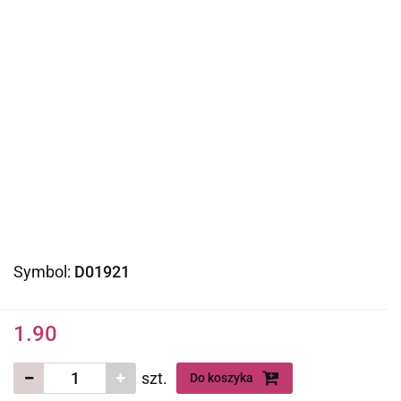
Symbol:
D01921
1.90
szt.
Do koszyka