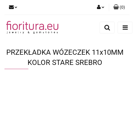
(
0
)
Zaloguj się
Zarejestruj się
Dodaj zgłoszenie
PRZEKŁADKA WÓZECZEK 11x10MM
KOLOR STARE SREBRO