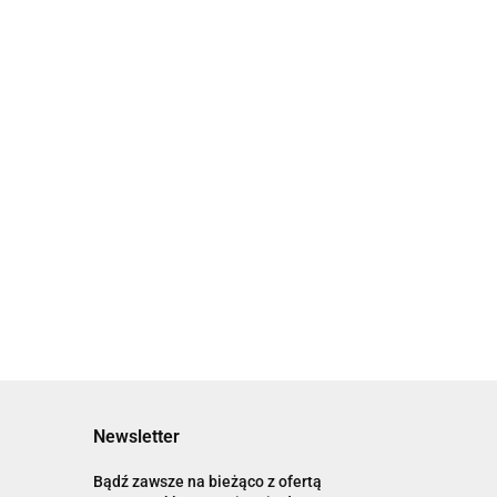
ZA KOLCZYKA
x14MM KABOSZON
BAZA KOLCZYKA
MM KOLOR ZŁOTY
27x16MM KABOSZON
0
14MM KOLOR STARE
4.90
ZŁOTO
Newsletter
Bądź zawsze na bieżąco z ofertą