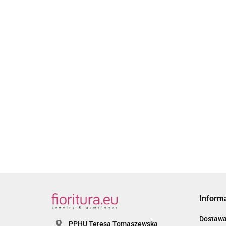
BAZA KOLCZYKA
BAZA KOLCZYKA
24x10MM KABOSZO
22x11MM KABOSZON
10MM KOLOR SREB
5.40
8MM KOLOR STARE
4.40
ZŁOTO
Inform
Dostaw
PPHU Teresa Tomaszewska