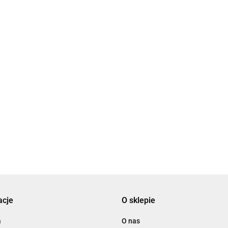
BA
WYRÓB CZESKI
26
BAZA KOLCZYKA
N
BAZA KOLCZYKA 26x14MM
12
26x14MM KABOSZON
RNY
KABOSZON 12MM KOLOR
4.8
12MM KOLOR STARE
STARE SREBRO
4.80
4.80
ZŁOTO
acje
O sklepie
a
O nas