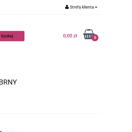
Strefa klienta
Zaloguj się
Zarejestruj się
0,00 zł
0
Dodaj zgłoszenie
EBRNY