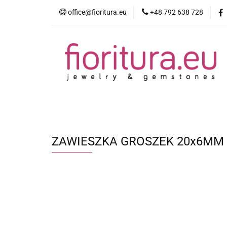
office@fioritura.eu
+48 792 638 728
Kategorie
Nowości
Bestsellery
ZAWIESZKA GROSZEK 20x6MM