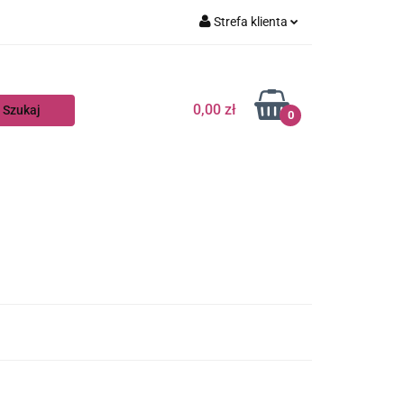
Strefa klienta
Zaloguj się
Zarejestruj się
0,00 zł
0
Dodaj zgłoszenie