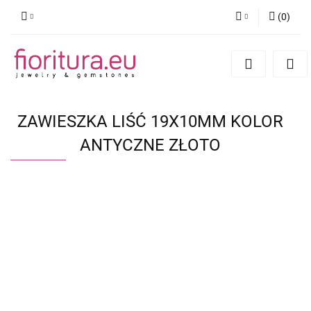
(
0
)
Zaloguj się
Zarejestruj się
Dodaj zgłoszenie
ZAWIESZKA LIŚĆ 19X10MM KOLOR
ANTYCZNE ZŁOTO