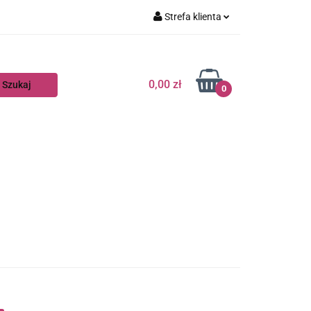
Strefa klienta
Zaloguj się
Zarejestruj się
0,00 zł
0
Dodaj zgłoszenie