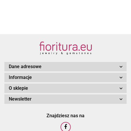
ZŁOTO
STARE
STARE
P
SREBRO
SREBRO
24
K
Z
Dane adresowe
Informacje
O sklepie
Newsletter
Znajdziesz nas na