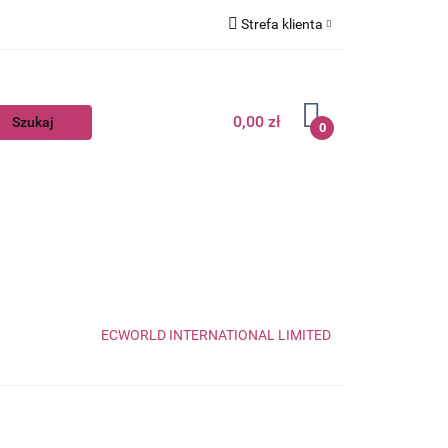
Strefa klienta
Zaloguj się
Zarejestruj się
0,00 zł
0
Dodaj zgłoszenie
ECWORLD INTERNATIONAL LIMITED