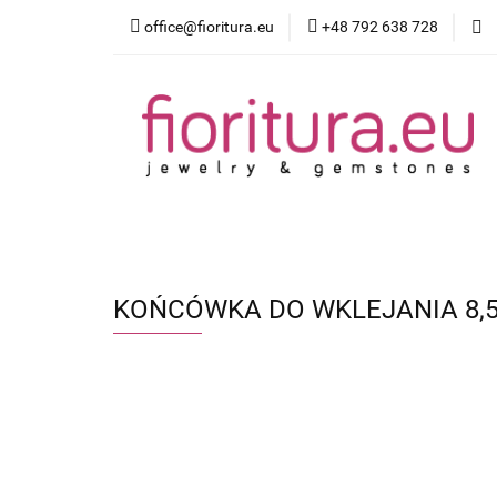
office@fioritura.eu
+48 792 638 728
Kategorie
Nowości
Bestsellery
KOŃCÓWKA DO WKLEJANIA 8,