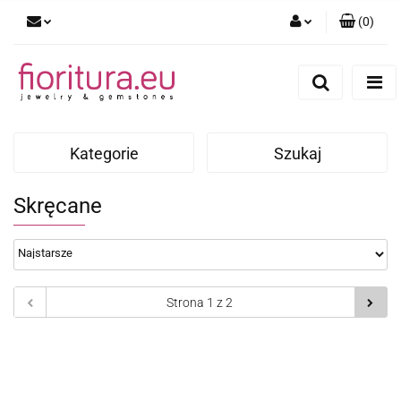
(
0
)
Zaloguj się
Zarejestruj się
Dodaj zgłoszenie
Kategorie
Szukaj
Skręcane