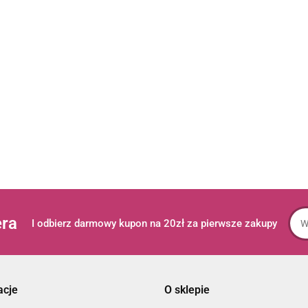
era
I odbierz darmowy kupon na 20zł za pierwsze zakupy
acje
O sklepie