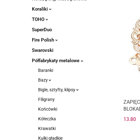
Koraliki
TOHO
SuperDuo
Fire Polish
Swarovski
Półfabrykaty metalowe
Baranki
Bazy
Bigle, sztyfty, klipsy
Filigrany
ZAPIĘ
BLOKA
Końcówki
CZTER
Kółeczka
13.80
GOLD
Krawatki
Kulki gładkie