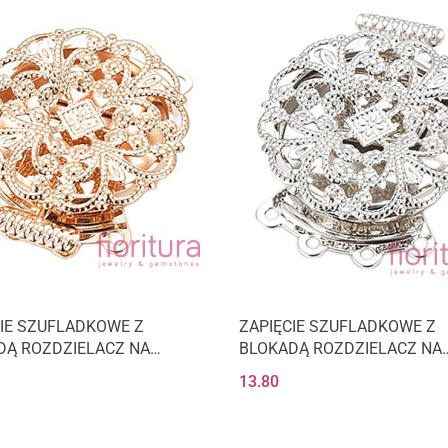
CIE SZUFLADKOWE Z
ZAPIĘCIE SZUFLADKOWE Z
DĄ ROZDZIELACZ NA
BLOKADĄ ROZDZIELACZ NA
Y 29x23x6MM KOLOR LIGHT
CZTERY 29x23x6MM KOLOR
13.80
SREBRO