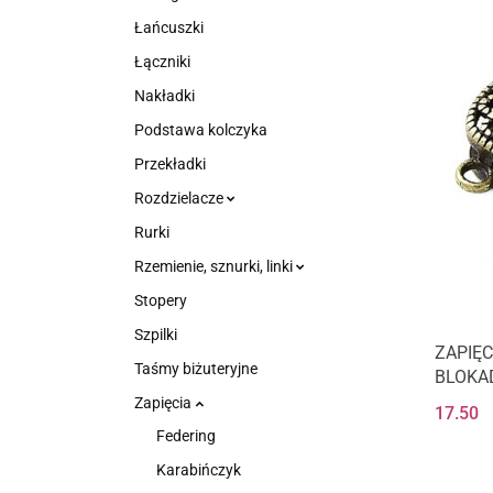
Łańcuszki
Łączniki
Nakładki
Podstawa kolczyka
Przekładki
Rozdzielacze
Rurki
Rzemienie, sznurki, linki
Stopery
Szpilki
ZAPIĘ
Taśmy biżuteryjne
BLOKA
OWAL 
Zapięcia
17.50
ZŁOTO
Federing
Karabińczyk