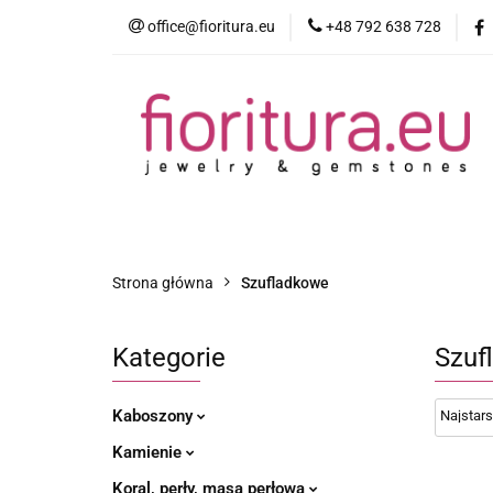
office@fioritura.eu
+48 792 638 728
Kategorie
Nowości
Bestsellery
Strona główna
Szufladkowe
Kategorie
Szuf
Kaboszony
Kamienie
Koral, perły, masa perłowa