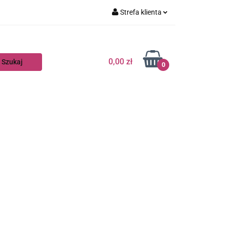
Strefa klienta
Zaloguj się
Zarejestruj się
0,00 zł
0
Dodaj zgłoszenie