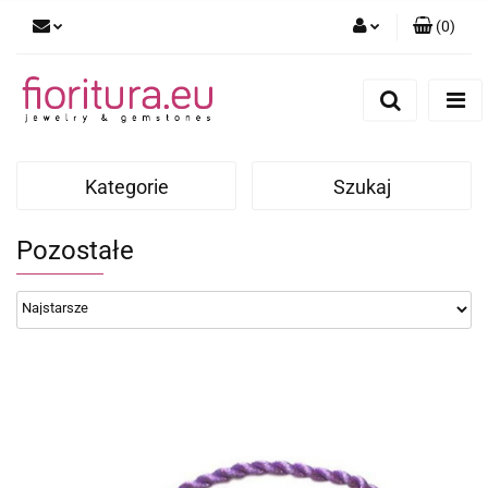
(
0
)
Zaloguj się
Zarejestruj się
Dodaj zgłoszenie
Kategorie
Szukaj
Pozostałe